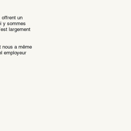
s offrent un
moi y sommes
c’est largement
 et nous a même
el employeur