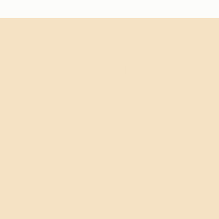
EMPLA
CEMEN
N
T
e
Monolithe
ez-
Escalade
2350, rue
Dickson,