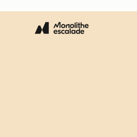
(514) 316-
7638
Courriel :
info@escala
demonolithe